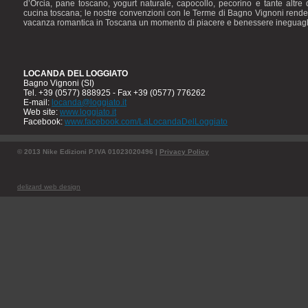
d’Orcia, pane toscano, yogurt naturale, capocollo, pecorino e tante altre d
cucina toscana; le nostre convenzioni con le Terme di Bagno Vignoni rende
vacanza romantica in Toscana un momento di piacere e benessere ineguagli
LOCANDA DEL LOGGIATO
Bagno Vignoni (SI)
Tel. +39 (0577) 888925 - Fax +39 (0577) 776262
E-mail:
locanda@loggiato.it
Web site:
www.loggiato.it
Facebook:
www.facebook.com/LaLocandaDelLoggiato
© 2013 Nike Edizioni P.IVA 01023020496 |
Privacy Policy
delizard web design