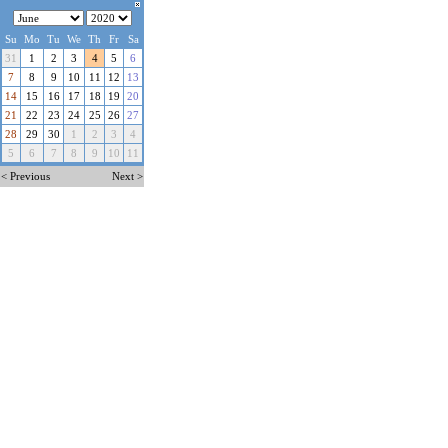
Su
Mo
Tu
We
Th
Fr
Sa
31
1
2
3
4
5
6
7
8
9
10
11
12
13
14
15
16
17
18
19
20
21
22
23
24
25
26
27
28
29
30
1
2
3
4
5
6
7
8
9
10
11
< Previous
Next >